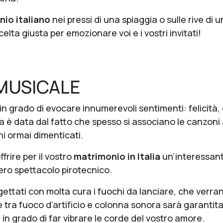
io italiano
nei pressi di una spiaggia o sulle rive di 
elta giusta per emozionare voi e i vostri invitati!
MUSICALE
in grado di evocare innumerevoli sentimenti: felicità, g
 è data dal fatto che spesso si associano le canzoni a
ni ormai dimenticati.
frire per il vostro
matrimonio in Italia
un’interessant
tero spettacolo pirotecnico.
ettati con molta cura i fuochi da lanciare, che verranno
 tra fuoco d’artificio e colonna sonora sarà garantit
 in grado di far vibrare le corde del vostro amore.