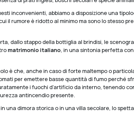
esenza di prati inglesi, boschi secolari e specie animali
ti inconvenienti, abbiamo a disposizione una tipologia
cui il rumore è ridotto al minimo ma sono lo stesso pr
torta, dallo stappo della bottiglia al brindisi, le scenogr
tro
matrimonio italiano
, in una sintonia perfetta con 
lo è che, anche in caso di forte maltempo o particolar
inomati per emettere basse quantità di fumo perché sfr
ratamente i fuochi d’artificio da interno, tenendo con
icurezza antincendio presente.
in una dimora storica o in una villa secolare, lo spett