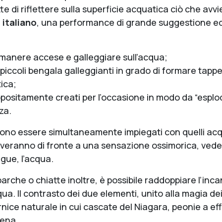
ette di riflettere sulla superficie acquatica ciò che avv
italiano
, una performance di grande suggestione ed 
rimanere accese e galleggiare sull’acqua;
piccoli bengala galleggianti in grado di formare tappeti
ica;
 appositamente creati per l’occasione in modo da “esplo
za.
no essere simultaneamente impiegati con quelli acqua
 troveranno di fronte a una sensazione ossimorica, ved
gue, l’acqua.
barche o chiatte inoltre, è possibile raddoppiare l’inc
ua. Il contrasto dei due elementi, unito alla magia dei 
rnice naturale in cui cascate del Niagara, peonie a ef
cena.