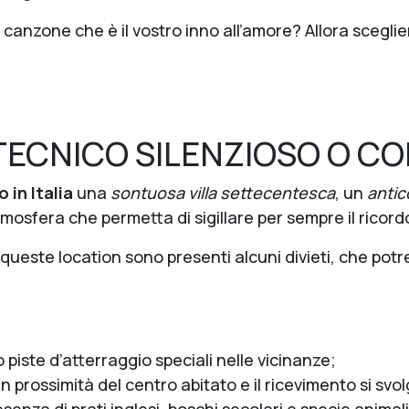
nzone che è il vostro inno all’amore? Allora sceglier
TECNICO SILENZIOSO O C
 in Italia
una
sontuosa villa settecentesca
, un
antic
tmosfera che permetta di sigillare per sempre il ricor
di queste location sono presenti alcuni divieti, che po
 piste d’atterraggio speciali nelle vicinanze;
in prossimità del centro abitato e il ricevimento si svo